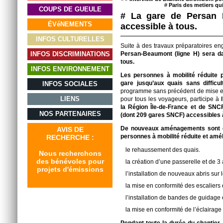
#
Paris des metiers qu
COUPS DE GUEULE
# La gare de Persan 
ÉVéNEMENTS
accessible à tous.
INFOS CULTURELLES
Suite à des travaux préparatoires en
INFOS DISCRIMINATIONS
Persan-Beaumont (ligne H) sera d
tous.
INFOS ENVIRONNEMENT
Les personnes à mobilité réduite 
gare jusqu’aux quais sans difficu
INFOS SOCIALES
programme sans précédent de mise en 
LIENS
pour tous les voyageurs, participe à
l
la Région Île-de-France et de SN
NOS PARTENAIRES
(dont 209 gares SNCF)
accessibles à
De nouveaux aménagements sont eff
AVIS DE
personnes à mobilité réduite et améli
RECHERCHE :
le rehaussement des quais.
Nous recherchons
des bénévoles pour
la création d’une passerelle et de 3
projets d'émissions
l’installation de nouveaux abris sur 
la mise en conformité des escaliers 
l’installation de bandes de guidage e
la mise en conformité de l’éclairage 