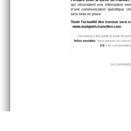
Pendant toute la durée du chantier,
qui nécessitent une interruption mom
d’une communication spécifique. U
sera mise en place.
Toute l’actualité des travaux sera 
:
www.maligneh.transilien.com
.
Cet article a été publié le lundi 30 av
Infos sociales
. Vous pouvez en suivre 
2.0
. Les commentaires
Le commentai