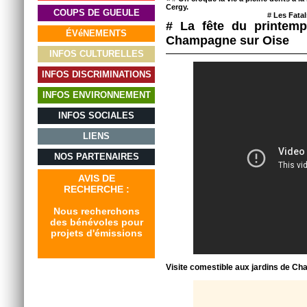
Cergy.
COUPS DE GUEULE
#
Les Fatal
# La fête du printem
ÉVéNEMENTS
Champagne sur Oise
INFOS CULTURELLES
INFOS DISCRIMINATIONS
INFOS ENVIRONNEMENT
INFOS SOCIALES
LIENS
NOS PARTENAIRES
AVIS DE
RECHERCHE :
Nous recherchons
des bénévoles pour
projets d'émissions
Visite comestible aux jardins de C