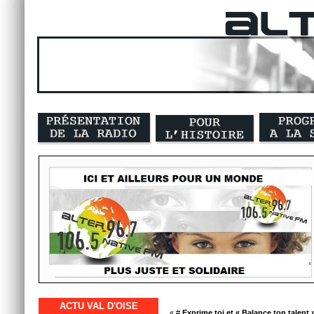
ACTU VAL D'OISE
« #
Exprime toi et « Balance ton talent 