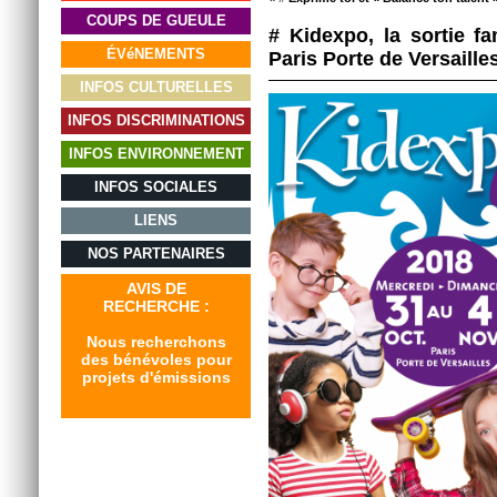
COUPS DE GUEULE
# Kidexpo, la sortie fa
ÉVéNEMENTS
Paris Porte de Versaille
INFOS CULTURELLES
INFOS DISCRIMINATIONS
INFOS ENVIRONNEMENT
INFOS SOCIALES
LIENS
NOS PARTENAIRES
AVIS DE
RECHERCHE :
Nous recherchons
des bénévoles pour
projets d'émissions