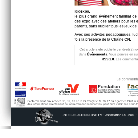
Kidexpo,
le plus grand événement familial de 
des expo avec des ateliers pour les 
parents, sans oublier tous les jeux de
Avec ses activités pédagogiques, ludi
fois la présence de la Chaîne
CN.
Cet article a été publié le vendredi 2 
dans
Événements
. Vous pouvez en sui
RSS 2.0
. Les commentai
Le commentai