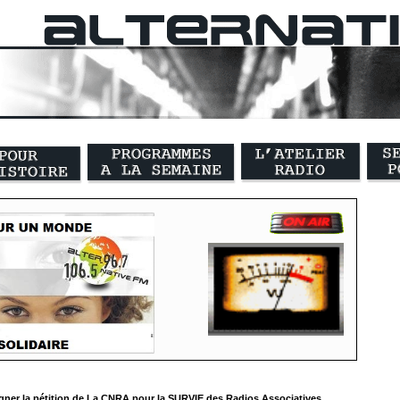
gner la pétition de La CNRA pour la SURVIE des Radios Associatives