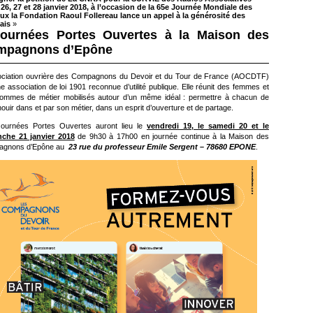
26, 27 et 28 janvier 2018, à l’occasion de la 65e Journée Mondiale des
ux la Fondation Raoul Follereau lance un appel à la générosité des
ais
»
ournées Portes Ouvertes à la Maison des
mpagnons d’Epône
ociation ouvrière des Compagnons du Devoir et du Tour de France (AOCDTF)
e association de loi 1901 reconnue d’utilité publique. Elle réunit des femmes et
ommes de métier mobilisés autour d’un même idéal : permettre à chacun de
ouir dans et par son métier, dans un esprit d’ouverture et de partage.
ournées Portes Ouvertes auront lieu le
vendredi 19, le samedi 20 et le
che 21 janvier 2018
de 9h30 à 17h00 en journée continue à la Maison des
agnons d’Epône au
23 rue du professeur Emile Sergent – 78680 EPONE
.