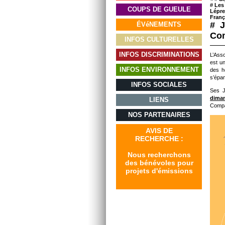
#
Les 
COUPS DE GUEULE
Lépre
Franç
# J
ÉVéNEMENTS
Co
INFOS CULTURELLES
INFOS DISCRIMINATIONS
L’Ass
est un
INFOS ENVIRONNEMENT
des h
s’épan
INFOS SOCIALES
Ses J
diman
LIENS
Comp
NOS PARTENAIRES
AVIS DE
RECHERCHE :
Nous recherchons
des bénévoles pour
projets d'émissions