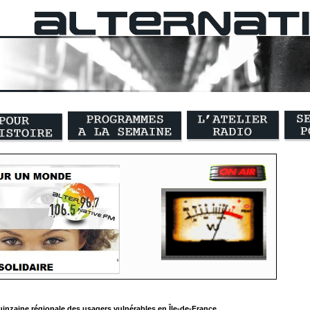
inzaine régionale des usagers vulnérables en Île-de-France