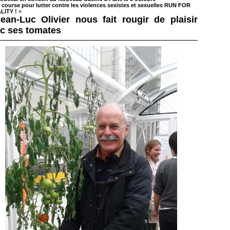
 course pour lutter contre les violences sexistes et sexuelles RUN FOR
LITY !
»
ean-Luc Olivier nous fait rougir de plaisir
c ses tomates