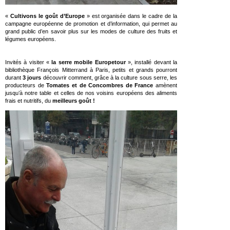
«
Cultivons le goût d’Europe
» est organisée dans le cadre de la
campagne européenne de promotion et d’information, qui permet au
grand public d’en savoir plus sur les modes de culture des fruits et
légumes européens.
Invités à visiter «
la serre mobile Europetour
», installé devant la
bibliothèque François Mitterrand à Paris, petits et grands pourront
durant
3 jours
découvrir comment, grâce à la culture sous serre, les
producteurs de
Tomates et de Concombres de France
amènent
jusqu’à notre table et celles de nos voisins européens des aliments
frais et nutritifs, du
meilleurs goût !