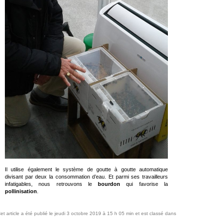
Il utilise également le système de goutte à goutte automatique
divisant par deux la consommation d’eau. Et parmi ses travailleurs
infatigables, nous retrouvons le
bourdon
qui favorise la
pollinisation
.
et article a été publié le jeudi 3 octobre 2019 à 15 h 05 min et est classé dans