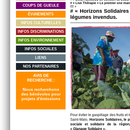
#
« Live Thérapie » Le premier one man
COUPS DE GUEULE
!!!
»
# « Horizons Solidaires 
ÉVéNEMENTS
légumes invendus.
INFOS CULTURELLES
INFOS DISCRIMINATIONS
INFOS ENVIRONNEMENT
INFOS SOCIALES
LIENS
NOS PARTENAIRES
AVIS DE
RECHERCHE :
Nous recherchons
des bénévoles pour
projets d'émissions
Pour éviter le gaspillage des fruits e
Saint-Malo,
Horizons Solidaires, le
sociale et solidaire de la régi
« Glanage Solidaire ».