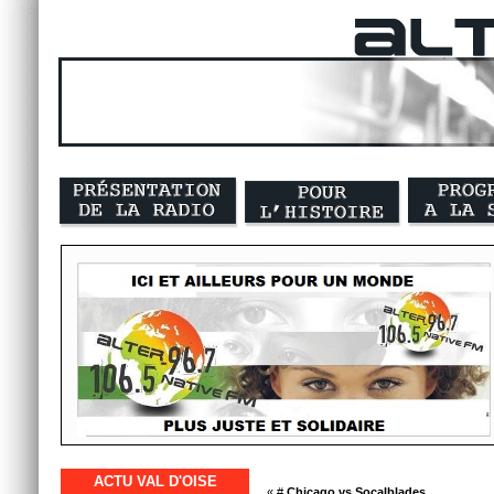
ACTU VAL D'OISE
« #
Chicago vs Socalblades