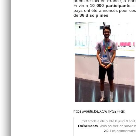
première fois en France, à Par
Environ
10 000 participants 
pays
ont été
annoncés pour ces 
de
36 disciplines.
https://youtu.be/XCwTPG2FFqc
Cet article a été publié le jeudi 9 ao
Événements
. Vous pouvez en suivre l
2.0
. Les commentaires