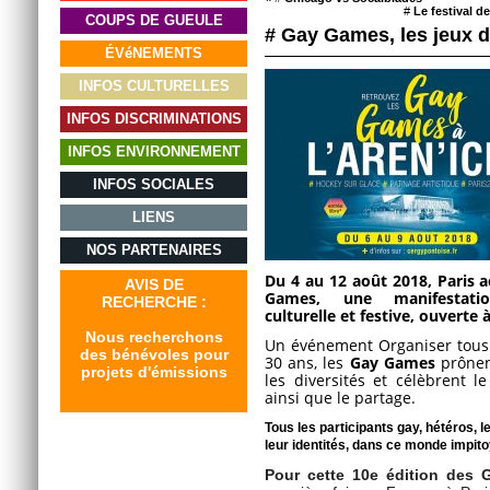
#
Le festival 
COUPS DE GUEULE
# Gay Games, les jeux de
ÉVéNEMENTS
INFOS CULTURELLES
INFOS DISCRIMINATIONS
INFOS ENVIRONNEMENT
INFOS SOCIALES
LIENS
NOS PARTENAIRES
Du 4 au 12 août 2018,
Paris a
AVIS DE
Games
, une manifestation
RECHERCHE :
culturelle et festive, ouverte à
Nous recherchons
Un événement
Organiser tous
des bénévoles pour
30 ans, les
Gay Games
prônen
projets d'émissions
les diversités et célèbrent le 
ainsi que
le partage.
Tous les participants gay, hétéros,
leur identités, dans ce monde impito
Pour cette
10e édition des