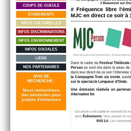
#
Beaumont sur Oise
COUPS DE GUEULE
# Fréquence libre l’ém
ÉVéNEMENTS
MJC en direct ce soir à
INFOS CULTURELLES
INFOS DISCRIMINATIONS
INFOS ENVIRONNEMENT
INFOS SOCIALES
LIENS
Dans le cadre du
Festival Théâtrale 
NOS PARTENAIRES
Persan
se sont mis dans la peau de j
dans leur direct de ce soir l’interview
AVIS DE
la Compagnie Trois six trente
, suiv
RECHERCHE :
sur le spectacle Longueur d’Onde.
Une émission réalisée en partena
Nous recherchons
Alternative fm
des bénévoles pour
projets d'émissions
Cet article a été publié le vendredi 30 
dans
Événements
. Vous pouvez en sui
RSS 2.0
. Les commentai