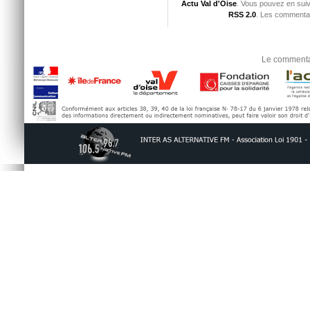
Actu Val d'Oise
. Vous pouvez en suiv
RSS 2.0
. Les commentai
Le commentai