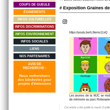
COUPS DE GUEULE
# Exposition Graines d
ÉVéNEMENTS
INFOS CULTURELLES
Instagram
INFOS DISCRIMINATIONS
https://youtu.be/UJteniu11sQ
INFOS ENVIRONNEMENT
INFOS SOCIALES
LIENS
NOS PARTENAIRES
AVIS DE
RECHERCHE :
Nous recherchons
des bénévoles pour
projets d'émissions
Les jeunes de la MJC se mobi
de mémoire au parc Robespier
Cet article a été publié le mardi 13 jui