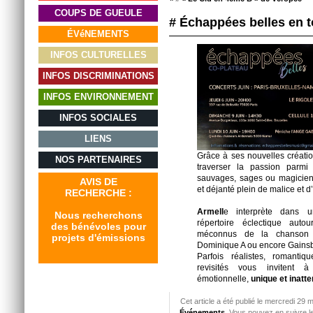
COUPS DE GUEULE
# Échappées belles en 
ÉVéNEMENTS
INFOS CULTURELLES
INFOS DISCRIMINATIONS
INFOS ENVIRONNEMENT
INFOS SOCIALES
LIENS
Grâce à ses nouvelles créatio
NOS PARTENAIRES
traverser la passion parmi 
sauvages, sages ou magicien
AVIS DE
et déjanté plein de malice et d
RECHERCHE :
Armell
e interprète dans 
Nous recherchons
répertoire éclectique aut
des bénévoles pour
méconnus de la chanson fr
projets d'émissions
Dominique A ou encore Gains
Parfois réalistes, romanti
revisités vous invitent 
émotionnelle,
unique et inatte
Cet article a été publié le mercredi 29 
Événements
. Vous pouvez en suivre l