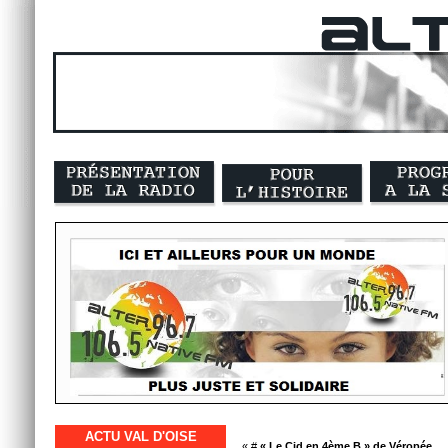
ACTU VAL D'OISE
« #
« Le Cid en 4ème B » de Véropée