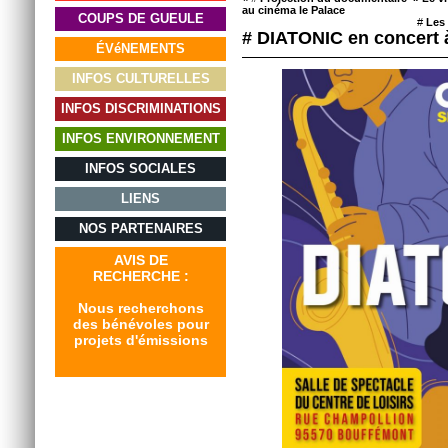
au cinéma le Palace
COUPS DE GUEULE
#
Les 
# DIATONIC en concert 
ÉVéNEMENTS
INFOS CULTURELLES
INFOS DISCRIMINATIONS
INFOS ENVIRONNEMENT
INFOS SOCIALES
LIENS
NOS PARTENAIRES
AVIS DE
RECHERCHE :
Nous recherchons
des bénévoles pour
projets d'émissions