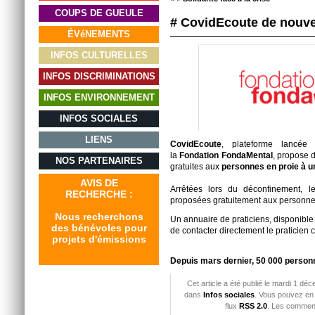
COUPS DE GUEULE
# CovidEcoute de nouve
ÉVéNEMENTS
INFOS CULTURELLES
INFOS DISCRIMINATIONS
INFOS ENVIRONNEMENT
INFOS SOCIALES
LIENS
CovidEcoute
, plateforme lancée
la
Fondation FondaMental
, propose d
NOS PARTENAIRES
gratuites aux
personnes en proie à u
AVIS DE
Arrêtées lors du déconfinement, l
RECHERCHE :
proposées gratuitement aux personnes
Nous recherchons
Un annuaire de praticiens, disponible 
des bénévoles pour
de contacter directement le praticien c
projets d'émissions
Depuis mars dernier, 50 000 personn
Cet article a été publié le mardi 1 dé
dans
Infos sociales
. Vous pouvez en 
flux
RSS 2.0
. Les comment