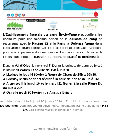
L’Etablissement français du sang Île-de-France
accueillera les
donneurs pour une seconde édition de la
collecte de sang
en
partenariat avec le
Racing 92
et le
Paris la Défense Arena
dans
cette arène ultramoderne. Un lieu exceptionnel offert aux franciliens
pour une expérience donneur unique. L’occasion aussi de vivre, le
temps d’une collecte,
passion du sport, solidarité et générosité.
Dans le
Val d’Oise
, le mercredi 5 février la collecte de sang se fera à
la mairie d’
Ecouen Ezanville de 15h à 19h30.
A
Marines le jeudi 6 février à Route de Chars de 15h à 19h30.
A Groslay le dimanche 9 février à la salle de danse de 9h à 14h.
A Argenteuil le lundi 10 et le mardi 11 février à la salle Pierre Du
de 15h à 20h.
A Osny le jeudi 20 février, rue Aristide Briand
.
et article a été publié le jeudi 30 janvier 2020 à 11 h 18 min et est classé dans
nfos sociales
. Vous pouvez en suivre les commentaires par le biais du flux
RSS
2.0
. Les commentaires et pings sont fermés.
Le commentaires sont fermés.