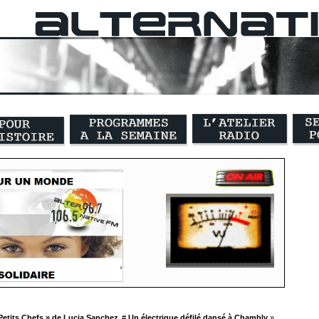
Petits Chefs » de Lucia Sanchez
#
Un électrique défilé dansé à Chambly
»