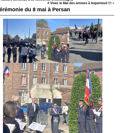
#
Vivez le Mai des artistes à Argenteuil !!!
»
érémonie du 8 mai à Persan