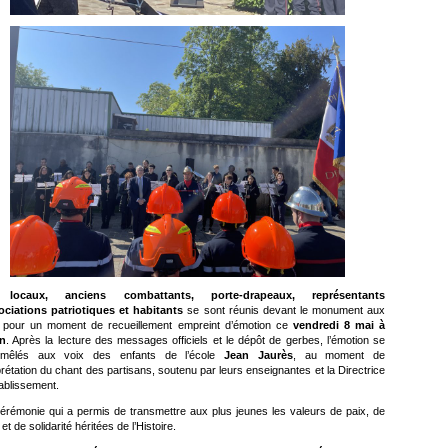
 locaux, anciens combattants, porte-drapeaux, représentants
ociations patriotiques et habitants
se sont réunis devant le monument aux
 pour un moment de recueillement empreint d’émotion ce
vendredi 8 mai à
n
. Après la lecture des messages officiels et le dépôt de gerbes, l’émotion se
 mêlés aux voix des enfants de l’école
Jean Jaurès
, au moment de
rprétation du chant des partisans, soutenu par leurs enseignantes et la Directrice
tablissement.
érémonie qui a permis de transmettre aux plus jeunes les valeurs de paix, de
é et de solidarité héritées de l’Histoire.