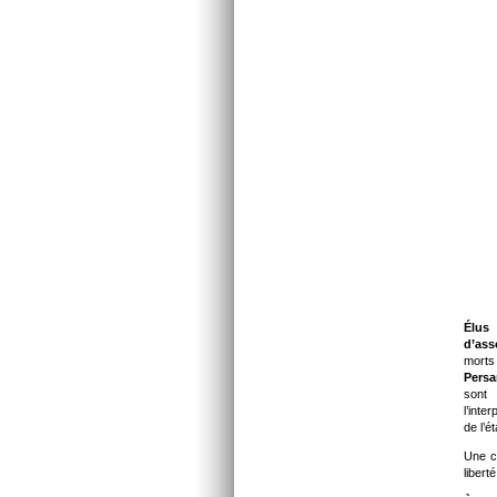
Élus
d’ass
morts
Persa
sont
l’inte
de l’é
Une c
libert