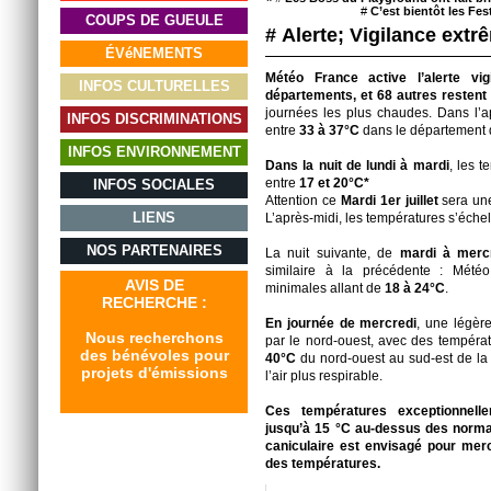
#
C’est bientôt les Fest
COUPS DE GUEULE
# Alerte; Vigilance extr
ÉVéNEMENTS
Météo France active l’alerte vi
INFOS CULTURELLES
départements, et 68 autres restent
journées les plus chaudes. Dans l’ap
INFOS DISCRIMINATIONS
entre
33 à 37°C
dans le département
INFOS ENVIRONNEMENT
Dans la nuit de lundi à mardi
, les 
entre
17 et 20°C*
INFOS SOCIALES
Attention ce
Mardi 1er juillet
sera une
LIENS
L’après-midi, les températures s’éche
NOS PARTENAIRES
La nuit suivante, de
mardi à merc
similaire à la précédente : Mété
AVIS DE
minimales allant de
18 à 24°C
.
RECHERCHE :
En journée de mercredi
, une légèr
Nous recherchons
par le nord-ouest, avec des tempér
des bénévoles pour
40°C
du nord-ouest au sud-est de la 
projets d'émissions
l’air plus respirable.
Ces températures exceptionnell
jusqu’à 15 °C au-dessus des normal
caniculaire est envisagé pour merc
des températures.