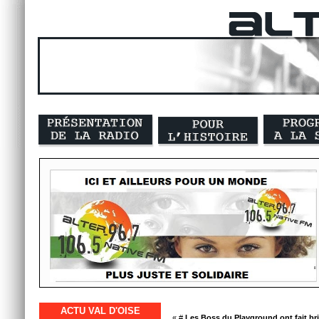
ACTU VAL D'OISE
« #
Les Boss du Playground ont fait brill