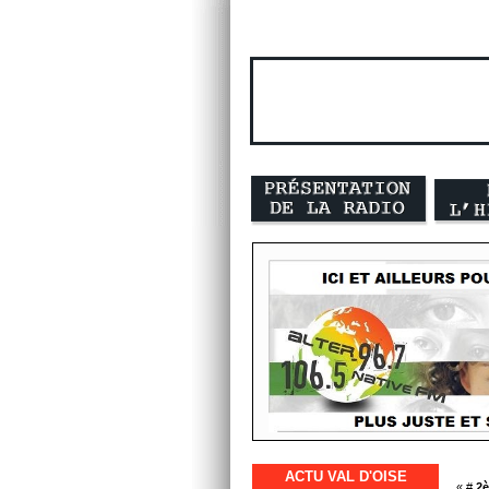
ACTU VAL D'OISE
« #
2è