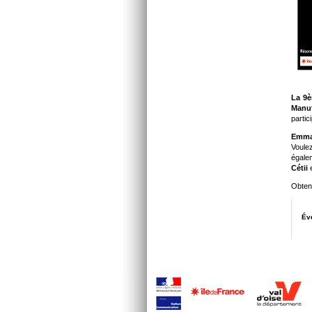
La 9è
Manu
parti
Emma
Voule
égal
Cétii
Obten
Év