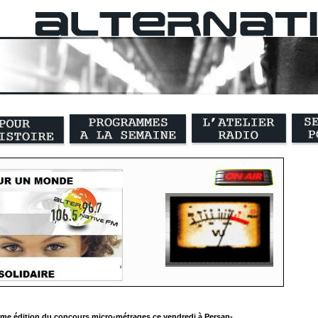
me édition du concours micro-métrages ce vendredi à Persan-