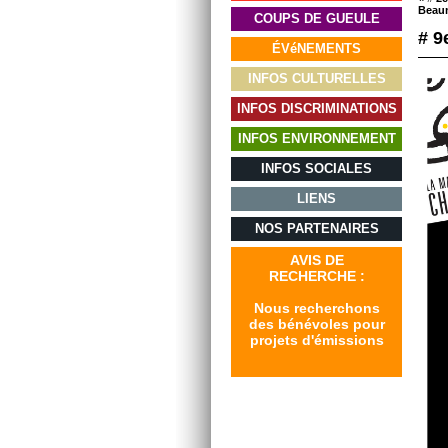
Beau
COUPS DE GUEULE
# 9
ÉVéNEMENTS
INFOS CULTURELLES
INFOS DISCRIMINATIONS
INFOS ENVIRONNEMENT
INFOS SOCIALES
LIENS
NOS PARTENAIRES
AVIS DE
RECHERCHE :
Nous recherchons
des bénévoles pour
projets d'émissions