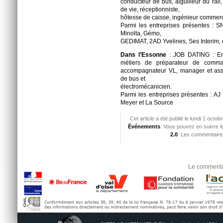
conducteur de bus, aiguilleur du rail,
de vie, réceptionniste,
hôtesse de caisse, ingénieur commercia
Parmi les entreprises présentes : SN
Minolta, Gémo,
GEDIMAT, 2AD Yvelines, Ses Interim, 
Dans l’Essonne
: JOB DATING : Env
métiers de préparateur de comma
accompagnateur VL, manager et assis
de bus et
électromécanicien.
Parmi les entreprises présentes : AJ
Meyer et La Source
Cet article a été publié le lundi 1 octo
Événements
. Vous pouvez en suivre l
2.0
. Les commentaires
Le commentai