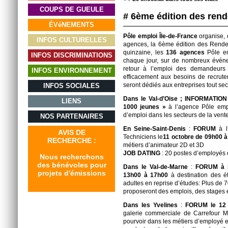
COUPS DE GUEULE
# 6ème édition des rend
ÉVéNEMENTS
Pôle emploi Île-de-France
organise,
INFOS CULTURELLES
agences, la 6ème édition des Rendez
quinzaine, les
136 agences
Pôle emp
INFOS DISCRIMINATIONS
chaque jour, sur de nombreux événem
retour à l’emploi des demandeurs 
INFOS ENVIRONNEMENT
efficacement aux besoins de recrute
seront dédiés aux entreprises tout sec
INFOS SOCIALES
Dans le
Val-d’Oise ;
INFORMATION
LIENS
1000 jeunes »
à l’agence Pôle em
d’emploi dans les secteurs de la vente
NOS PARTENAIRES
En Seine-Saint-Denis
:
FORUM
à l
AVIS DE
Techniciens le
11 octobre de 09h00 à
RECHERCHE :
métiers d’animateur 2D et 3D
JOB DATING
: 20 postes d’employés e
Nous recherchons
des bénévoles pour
Dans le Val-de-Marne
:
FORUM à l
projets d'émissions
13h00 à 17h00
à destination des é
adultes en reprise d’études: Plus de 7
proposeront des emplois, des stages e
Dans les
Yvelines
:
FORUM le 12 
galerie commerciale de Carrefour M
pourvoir dans les métiers d’employé en 