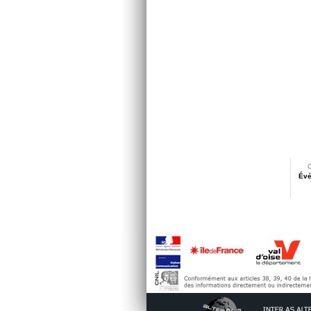
C
Évé