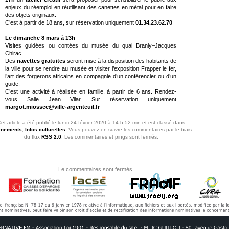
enjeux du réemploi en réutilisant des canettes en métal pour en faire
des objets originaux.
C’est à partir de 18 ans, sur réservation uniquement
01.34.23.62.70
Le dimanche 8 mars à 13h
Visites guidées ou contées du musée du quai Branly–Jacques
Chirac
Des
navettes gratuites
seront mise à la disposition des habitants de
la ville pour se rendre au musée et visiter l’exposition Frapper le fer,
l’art des forgerons africains en compagnie d’un conférencier ou d’un
guide.
C’est une activité à réalisée en famille, à partir de 6 ans. Rendez-
vous Salle Jean Vilar. Sur réservation uniquement
margot.miossec@ville-argenteuil.fr
et article a été publié le lundi 24 février 2020 à 14 h 52 min et est classé dans
nements
,
Infos culturelles
. Vous pouvez en suivre les commentaires par le biais
du flux
RSS 2.0
. Les commentaires et pings sont fermés.
Le commentaires sont fermés.