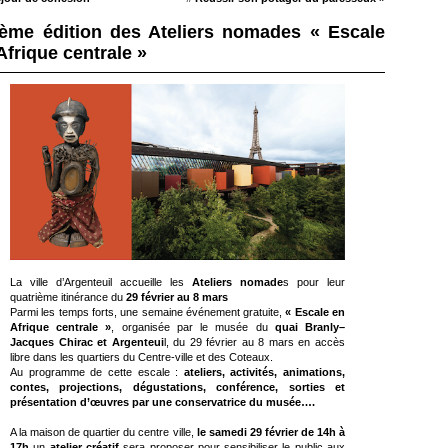
ème édition des Ateliers nomades « Escale
Afrique centrale »
La ville d’Argenteuil accueille les
Ateliers nomade
s pour leur
quatrième itinérance du
29 février au 8 mars
Parmi les temps forts, une semaine événement gratuite,
« Escale en
Afrique centrale »
, organisée par le musée du
quai Branly–
Jacques Chirac et Argenteui
l, du 29 février au 8 mars en accès
libre dans les quartiers du Centre-ville et des Coteaux.
Au programme de cette escale :
ateliers, activités, animations,
contes, projections, dégustations, conférence, sorties et
présentation d’œuvres par une conservatrice du musée….
A la maison de quartier du centre ville,
le
samedi 29 février de 14h à
17h
un
atelier créatif
sera proposer pour sensibiliser le public aux