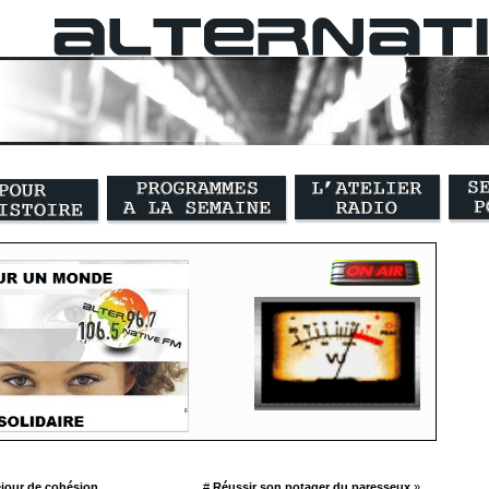
jour de cohésion
#
Réussir son potager du paresseux
»