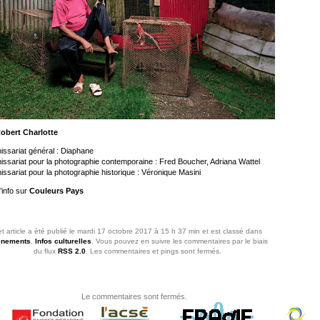
bert Charlotte
ssariat général : Diaphane
ssariat pour la photographie contemporaine : Fred Boucher, Adriana Wattel
sariat pour la photographie historique : Véronique Masini
’info sur
Couleurs Pays
t article a été publié le mardi 17 octobre 2017 à 15 h 37 min et est classé dans
nements
,
Infos culturelles
. Vous pouvez en suivre les commentaires par le biais
du flux
RSS 2.0
. Les commentaires et pings sont fermés.
Le commentaires sont fermés.