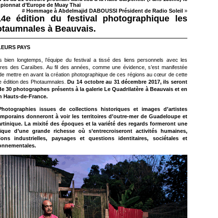
ionnat d’Europe de Muay Thaï
#
Hommage à Abdelmajid DABOUSSI Président de Radio Soleil
»
4e édition du festival photographique les
taumnales à Beauvais.
EURS PAYS
s bien longtemps, l’équipe du festival a tissé des liens personnels avec les
toires des Caraïbes. Au fil des années, comme une évidence, s’est manifestée
 de mettre en avant la création photographique de ces régions au cœur de cette
 édition des Photaumnales.
Du 14 octobre au 31 décembre 2017, ils seront
de 30 photographes présents à la galerie Le Quadrilatère à Beauvais et en
n Hauts-de-France.
hotographies issues de collections historiques et images d’artistes
mporains donneront à voir les territoires d’outre-mer de Guadeloupe et
rtinique. La mixité des époques et la variété des regards formeront une
que d’une grande richesse où s’entrecroiseront activités humaines,
tions industrielles, paysages et questions identitaires, sociétales et
onnementales.