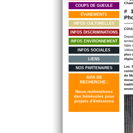
Champ
COUPS DE GUEULE
# 1
ÉVéNEMENTS
Pho
INFOS CULTURELLES
COUL
INFOS DISCRIMINATIONS
Depui
INFOS ENVIRONNEMENT
terri
l’idée
INFOS SOCIALES
14ème
plus 
LIENS
régio
Les P
NOS PARTENAIRES
conte
de Ma
AVIS DE
mosaï
RECHERCHE :
tradi
envir
Nous recherchons
des bénévoles pour
projets d'émissions