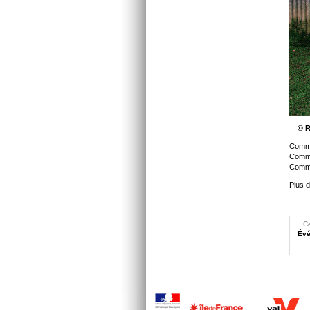
© Ro
Commi
Commi
Commis
Plus d
Ce
Évé