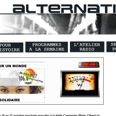
 16 au 21 octobre prochain aura lieu à la Halle Carpentier (Paris 13ème) le