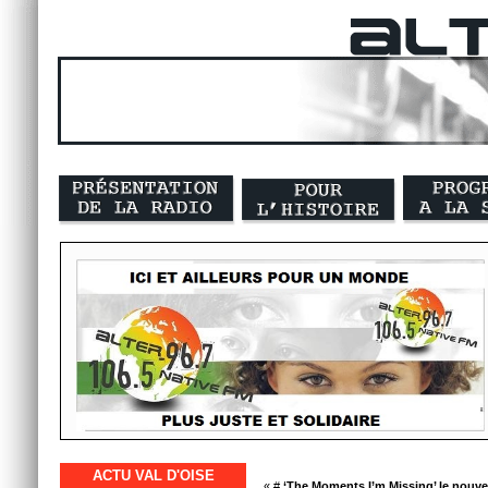
ACTU VAL D'OISE
« #
‘The Moments I’m Missing’ le nouvea