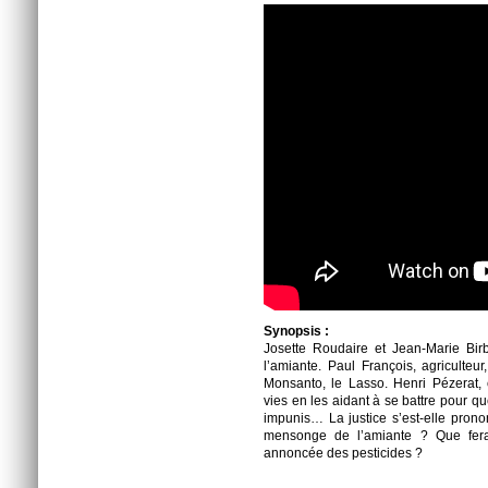
Synopsis :
Josette Roudaire et Jean-Marie Birb
l’amiante. Paul François, agriculteu
Monsanto, le Lasso. Henri Pézerat
vies en les aidant à se battre pour qu
impunis… La justice s’est-elle pron
mensonge de l’amiante ? Que fera-
annoncée des pesticides ?