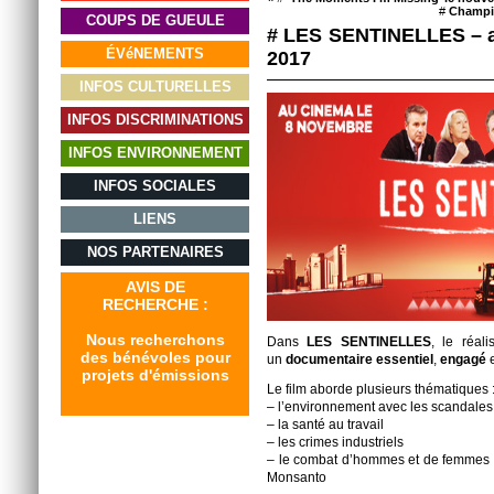
#
Champi
COUPS DE GUEULE
# LES SENTINELLES – a
ÉVéNEMENTS
2017
INFOS CULTURELLES
INFOS DISCRIMINATIONS
INFOS ENVIRONNEMENT
INFOS SOCIALES
LIENS
NOS PARTENAIRES
AVIS DE
RECHERCHE :
Nous recherchons
Dans
LES SENTINELLES
, le réal
des bénévoles pour
un
documentaire essentiel
,
engagé
e
projets d'émissions
Le film aborde plusieurs thématiques 
– l’environnement avec les scandales 
– la santé au travail
– les crimes industriels
– le combat d’hommes et de femmes 
Monsanto