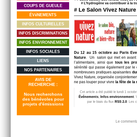
#
L’hydrogène va contribuer à la tr
COUPS DE GUEULE
# Le Salon Vivez Nature 
ÉVéNEMENTS
INFOS CULTURELLES
INFOS DISCRIMINATIONS
INFOS ENVIRONNEMENT
INFOS SOCIALES
Du 12 au 15 octobre au Paris Eve
Nature
. Un salon qui met en avant
LIENS
l’alimentaire, ainsi que
tous les pro
sérénité qui passe également par le c
NOS PARTENAIRES
nombreuses pratiques apaisantes
du
Vivez Nature, organisée conjointeme
AVIS DE
ne pas louper pour vivre
la fête de la
RECHERCHE :
Cet article a été publié le lundi 1 octo
Nous recherchons
Événements
,
Infos environnement
. 
des bénévoles pour
par le biais du flux
RSS 2.0
. Les 
projets d'émissions
Le commentai