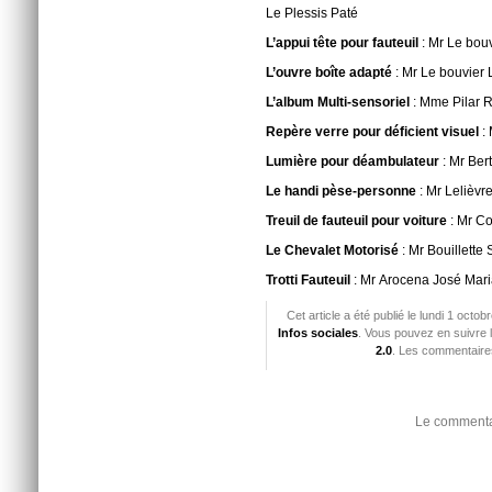
Le Plessis Paté
L’appui tête pour fauteuil
: Mr Le bou
L’ouvre boîte adapté
: Mr Le bouvier 
L’album Multi-sensoriel
: Mme Pilar 
Repère verre pour déficient visuel
:
Lumière pour déambulateur
: Mr Ber
Le handi pèse-personne
: Mr Lelièvr
Treuil de fauteuil pour voiture
: Mr C
Le Chevalet Motorisé
: Mr Bouillett
Trotti Fauteuil
: Mr Arocena José Mar
Cet article a été publié le lundi 1 octo
Infos sociales
. Vous pouvez en suivre 
2.0
. Les commentaires
Le commentai