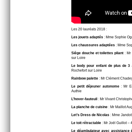
Les 20 lauréats 2018 :
Les jouets adaptés
: Mme Sophie Og
Les chaussures adaptées
: Mme Sop
Siège douche et toilettes pliant
: Mr
sur Loire
Le body pour enfant de plus de 3
Rochefort sur Loire
Rainbow palette
: Mr Clément Chadey
Le petit déjeuner autonome
: Mr 
Authie
L’hover-fauteuil
: Mr Vivant Christop
La planche de cuisine
: Mr Maillot A
Let’s Dress de Nicolas
: Mme Jandot
Le toit rétractable
: Mr Joël Guillot
Le déambulateur avec assistance 