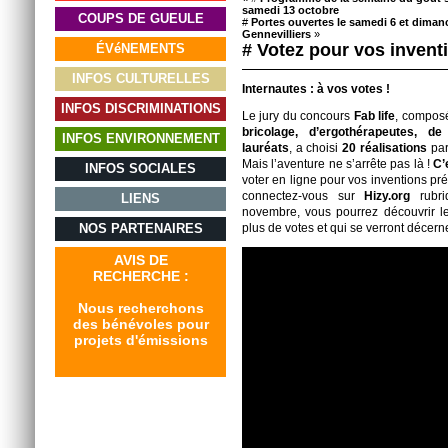
samedi 13 octobre
COUPS DE GUEULE
#
Portes ouvertes le samedi 6 et diman
Gennevilliers
»
# Votez pour vos invent
ÉVéNEMENTS
INFOS CULTURELLES
Internautes : à vos votes !
INFOS DISCRIMINATIONS
Le jury du concours
Fab life
, compos
bricolage, d’ergothérapeutes, d
INFOS ENVIRONNEMENT
lauréats
, a choisi
20 réalisations
par
Mais l’aventure ne s’arrête pas là !
C’
INFOS SOCIALES
voter en ligne pour vos inventions pré
connectez-vous sur
Hizy.org
rubri
LIENS
novembre, vous pourrez découvrir les
NOS PARTENAIRES
plus de votes et qui se verront décern
AVIS DE
RECHERCHE :
Nous recherchons
des bénévoles pour
projets d'émissions