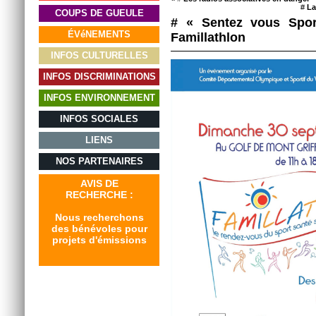
#
La
COUPS DE GUEULE
# « Sentez vous Spor
ÉVéNEMENTS
Famillathlon
INFOS CULTURELLES
INFOS DISCRIMINATIONS
INFOS ENVIRONNEMENT
INFOS SOCIALES
LIENS
NOS PARTENAIRES
AVIS DE
RECHERCHE :
Nous recherchons
des bénévoles pour
projets d'émissions