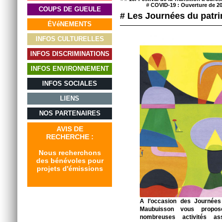
#
COVID-19 : Ouverture de 20
COUPS DE GUEULE
# Les Journées du patr
ÉVéNEMENTS
INFOS CULTURELLES
INFOS DISCRIMINATIONS
INFOS ENVIRONNEMENT
INFOS SOCIALES
LIENS
NOS PARTENAIRES
AVIS DE
RECHERCHE :
Nous recherchons
des bénévoles pour
projets d'émissions
A l’occasion des Journées
Maubuisson vous propo
nombreuses activités as