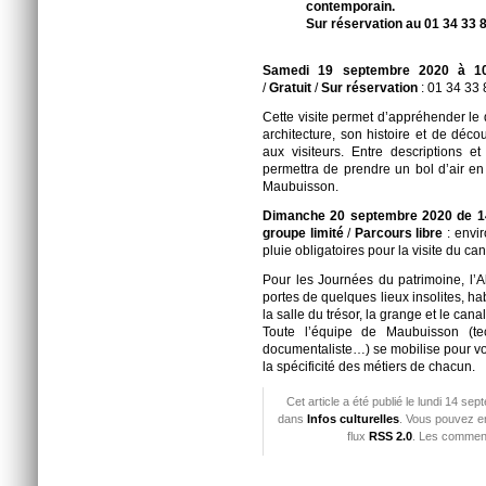
contemporain.
Sur réservation au 01 34 33 
Samedi 19 septembre 2020 à 1
/
Gratuit
/
Sur réservation
: 01 34 33
Cette visite permet d’appréhender l
architecture, son histoire et de déco
aux visiteurs. Entre descriptions et
permettra de prendre un bol d’air en
Maubuisson.
Dimanche 20 septembre 2020 de 1
groupe limité
/
Parcours libre
: envir
pluie obligatoires pour la visite du can
Pour les Journées du patrimoine, l
portes de quelques lieux insolites, ha
la salle du trésor, la grange et le canal
Toute l’équipe de Maubuisson (tech
documentaliste…) se mobilise pour vou
la spécificité des métiers de chacun.
Cet article a été publié le lundi 14 se
dans
Infos culturelles
. Vous pouvez en
flux
RSS 2.0
. Les comment