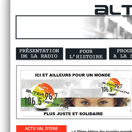
ACTU VAL D'OISE
« #
35ème édition des journées europé