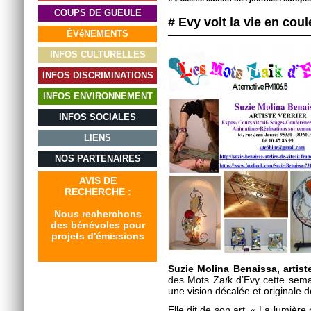
COUPS DE GUEULE
# Evy voit la vie en coul
ÉVéNEMENTS
INFOS CULTURELLES
INFOS DISCRIMINATIONS
INFOS ENVIRONNEMENT
INFOS SOCIALES
LIENS
NOS PARTENAIRES
AVIS DE
RECHERCHE :
Nous recherchons
des bénévoles pour
projets d'émissions
Suzie Molina Benaissa
, artist
des Mots Za
ï
k d’Evy cette sem
une vision décalée et originale de 
Elle dit de son art « La lumière 