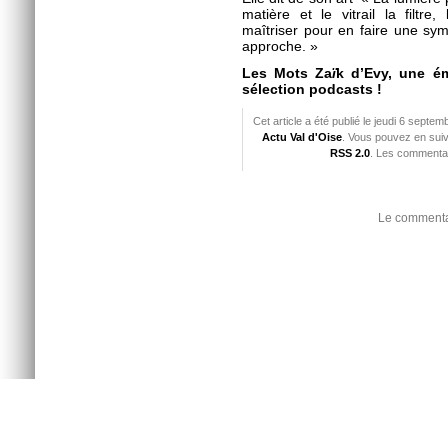
matière et le vitrail la filtre,
maîtriser pour en faire une sym
approche. »
Les Mots Za
ï
k d’Evy, une é
sélection podcasts !
Cet article a été publié le jeudi 6 septe
Actu Val d'Oise
. Vous pouvez en suiv
RSS 2.0
. Les commentai
Le commentai