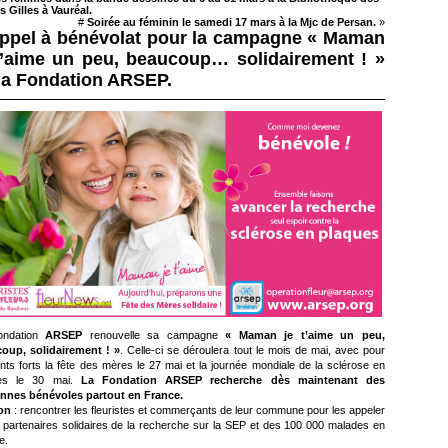
 Gilles à Vauréal.
#
Soirée au féminin le samedi 17 mars à la Mjc de Persan.
»
ppel à bénévolat pour la campagne « Maman
t’aime un peu, beaucoup… solidairement ! »
la Fondation ARSEP.
ndation
ARSEP
renouvelle sa campagne
« Maman je t’aime un peu,
oup, solidairement ! »
. Celle-ci se déroulera tout le mois de mai, avec pour
ts forts la fête des mères le 27 mai et la journée mondiale de la sclérose en
ues le 30 mai.
La Fondation ARSEP recherche dès maintenant des
nnes bénévoles partout en France.
on
: rencontrer les fleuristes et commerçants de leur commune pour les appeler
e partenaires solidaires de la recherche sur la SEP et des 100 000 malades en
e.