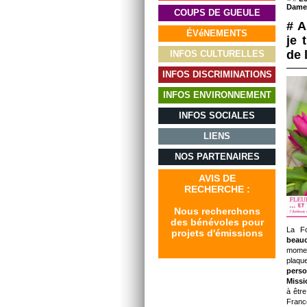
Dames
COUPS DE GUEULE
# A
ÉVéNEMENTS
je 
de 
INFOS CULTURELLES
INFOS DISCRIMINATIONS
INFOS ENVIRONNEMENT
INFOS SOCIALES
LIENS
NOS PARTENAIRES
AVIS DE
RECHERCHE :
Nous recherchons
des bénévoles pour
La Fo
projets d'émissions
beauc
momen
plaq
perso
Missi
à êtr
Franc