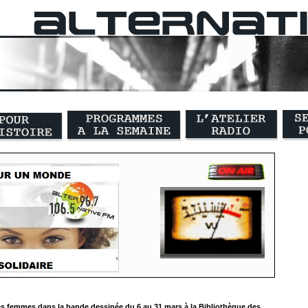
s femmes dans la bande dessinée du 6 au 31 mars à la Bibliothèque des