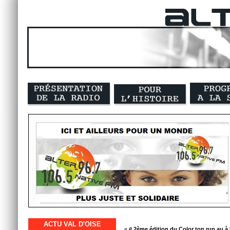
ACTU VAL D'OISE
« #
2ème édition du Color ton run au à