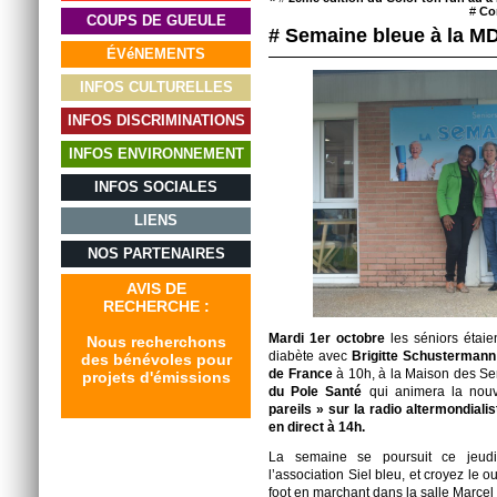
#
Co
COUPS DE GUEULE
# Semaine bleue à la M
ÉVéNEMENTS
INFOS CULTURELLES
INFOS DISCRIMINATIONS
INFOS ENVIRONNEMENT
INFOS SOCIALES
LIENS
NOS PARTENAIRES
AVIS DE
RECHERCHE :
Mardi 1er octobre
les séniors étai
Nous recherchons
diabète avec
Brigitte Schustermann 
des bénévoles pour
de France
à 10h, à la Maison des Sen
projets d'émissions
du Pole Santé
qui animera la nou
pareils » sur la radio altermondiali
en direct à 14h.
La semaine se poursuit ce jeudi 
l’association Siel bleu, et croyez le 
foot en marchant dans la salle Marcel