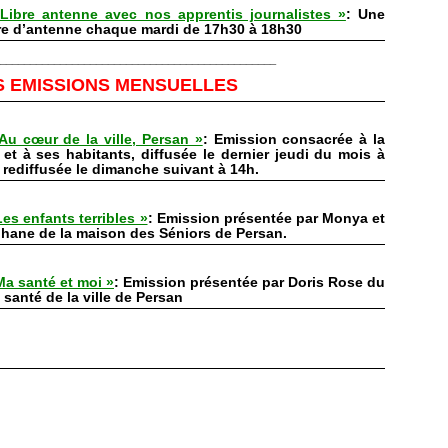
Libre antenne avec nos apprentis journalistes »
: Une
e d’antenne chaque mardi de 17h30 à 18h30
______________________________________________
S EMISSIONS MENSUELLES
Au cœur de la ville, Persan »
: Emission consacrée à la
e et à ses habitants,
diffusée le dernier jeudi du mois à
 rediffusée le dimanche suivant à 14h
.
Les enfants terribles »
: Emission présentée par
Monya et
phane
de la maison des Séniors de Persan.
Ma santé et moi »
: Emission présentée par Doris Rose du
 santé de la ville de Persan