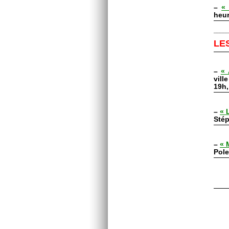
–
« 
heur
_____
LE
–
« 
vill
19h,
–
« 
Sté
–
« 
Pole