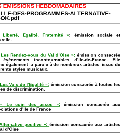
S EMISSIONS HEBDOMADAIRES
ILLE-DES-PROGRAMMES-ALTERNATIVE-
-OK.pdf
 Liberté, Egalité, Fraternité »
: émission sociale et
urelle.
Les Rendez-vous du Val d’Oise »:
émission consacrée
 événements incontournables d’Ile-de-France. Elle
e également la parole à de nombreux artistes, issus de
érents styles musicaux.
Les Voix de l’Egalité »:
émission consacrée à toutes les
es de discrimination.
 Le coin des assos »:
émission consacrée aux
ciations d’Ile de France
Alternative positive »:
émission consacrée aux artistes
al d’Oise