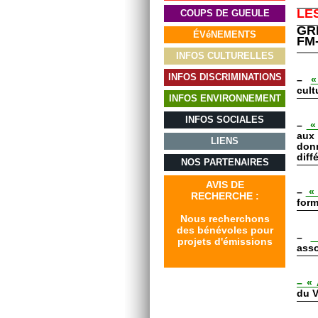
LE
COUPS DE GUEULE
GR
ÉVéNEMENTS
FM
INFOS CULTURELLES
INFOS DISCRIMINATIONS
–
«
cult
INFOS ENVIRONNEMENT
INFOS SOCIALES
–
« 
aux
LIENS
donn
diff
NOS PARTENAIRES
AVIS DE
–
« 
RECHERCHE :
form
Nous recherchons
des bénévoles pour
–
«
projets d'émissions
asso
– « 
du V