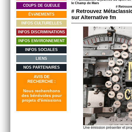
le Champ de Mars
COUPS DE GUEULE
#
Retrouve
# Retrouvez Métaclassi
ÉVéNEMENTS
sur Alternative fm
INFOS CULTURELLES
INFOS DISCRIMINATIONS
INFOS ENVIRONNEMENT
INFOS SOCIALES
LIENS
NOS PARTENAIRES
AVIS DE
RECHERCHE :
Nous recherchons
des bénévoles pour
projets d'émissions
Une émission présenter et pr