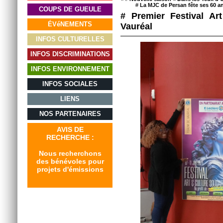
#
La MJC de Persan fête ses 60 a
COUPS DE GUEULE
# Premier Festival Art
ÉVéNEMENTS
Vauréal
INFOS CULTURELLES
INFOS DISCRIMINATIONS
INFOS ENVIRONNEMENT
INFOS SOCIALES
LIENS
NOS PARTENAIRES
AVIS DE
RECHERCHE :
Nous recherchons
des bénévoles pour
projets d'émissions