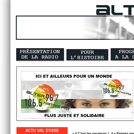
ACTU VAL D'OISE
« #
C’est les vacances !
#
« Enivrez v