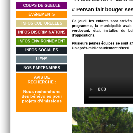
COUPS DE GUEULE
# Persan fait bouger ses
ÉVéNEMENTS
Ce jeudi, les enfants sont arrivé
INFOS CULTURELLES
programme, la municipalité avai
verdoyant, était installés du b
INFOS DISCRIMINATIONS
d’oppositions.
INFOS ENVIRONNEMENT
Plusieurs jeunes équipes se sont aff
Un après-midi chaudement réussi.
INFOS SOCIALES
LIENS
NOS PARTENAIRES
AVIS DE
RECHERCHE :
Nous recherchons
des bénévoles pour
projets d'émissions