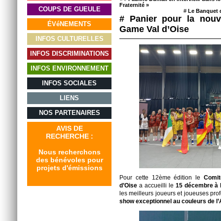
Fraternité »
COUPS DE GUEULE
#
Le Banquet d
# Panier pour la nouve
ÉVéNEMENTS
Game Val d’Oise
INFOS CULTURELLES
INFOS DISCRIMINATIONS
INFOS ENVIRONNEMENT
INFOS SOCIALES
LIENS
NOS PARTENAIRES
AVIS DE
RECHERCHE :
Nous recherchons
des bénévoles pour
projets d'émissions
Pour cette 12ème édition le
Comit
d’Oise
a accueilli le
15 décembre à P
les meilleurs joueurs et joueuses pr
show exceptionnel au couleurs de l’