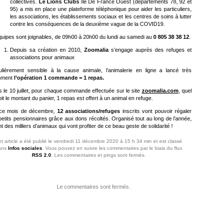
collectives.
Le Lions Clubs
Ile De France Ouest (départements 78, 92 et
95) a mis en place une plateforme téléphonique pour aider les particuliers,
les associations, les établissements sociaux et les centres de soins à lutter
contre les conséquences de la deuxième vague de la COVID19.
quipes sont joignables, de 09h00 à 20h00 du lundi au samedi au
0 805 38 38 12
.
Depuis sa création en 2010,
Zoomalia
s’engage auprès des refuges et
associations pour animaux
culièrement sensible à la cause animale, l’animalerie en ligne a lancé très
mment
l’opération 1 commande = 1 repas.
 le 10 juillet, pour chaque commande effectuée sur le site
zoomalia.com
, quel
it le montant du panier, 1 repas est offert à un animal en refuge.
ce mois de décembre,
12 associations/refuges
inscrits vont pouvoir régaler
petits pensionnaires grâce aux dons récoltés. Organisé tout au long de l’année,
t des milliers d’animaux qui vont profiter de ce beau geste de solidarité !
t article a été publié le vendredi 11 décembre 2020 à 15 h 34 min et est classé
ans
Infos sociales
. Vous pouvez en suivre les commentaires par le biais du flux
RSS 2.0
. Les commentaires et pings sont fermés.
Le commentaires sont fermés.