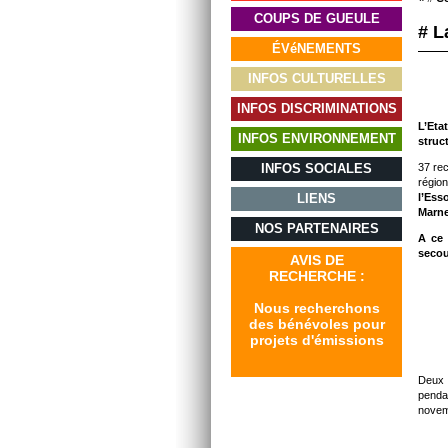
COUPS DE GUEULE
# L
ÉVéNEMENTS
INFOS CULTURELLES
INFOS DISCRIMINATIONS
L’Eta
INFOS ENVIRONNEMENT
struc
INFOS SOCIALES
37 rec
région
LIENS
l’Ess
Marne
NOS PARTENAIRES
A ce 
secou
AVIS DE
RECHERCHE :
Nous recherchons
des bénévoles pour
projets d'émissions
Deux 
penda
novem