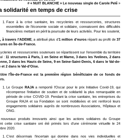
#
« NUIT BLANCHE » Le nouveau single de Carole Pelé
»
a solidarité en temps de crise
Face à la crise sanitaire, les recycleries et ressourceries, structures
essentielles de l’économie sociale et solidaire, connaissent des difficultés
financières mettant en péril la poursuite de leurs activités. Pour les soutenir,
t, à travers l’ADEME
, a attribué plus d’
1 million d’euros
réparti au profit de
37
tures en Île-de-France.
ycleries et ressourceries soutenues se répartissent sur l’ensemble du territoire
al :
11 structures à Paris, 1 en Seine et Marne, 3 dans les Yvelines, 2 dans
onne, 3 dans les Hauts de Seine, 9 en Seine-Saint-Denis, 6 dans le Val-de-
 et 2 dans le Val-d’Oise.
titre l’Île-de-France est la première région bénéficiaire de ce fonds de
rs.
Le Groupe
RAJA
a remporté l’Oscar pour le prix Initiative Covid-19, qui
récompense l’initiative de soutien et de solidarité la plus remarquable en
période de crise COVID-19. Pendant la crise sanitaire, les entreprises du
Groupe RAJA et sa Fondation se sont mobilisées et ont renforcé leurs
engagements solidaires auprès de nombreuses Associations, Hôpitaux et
ONG.
nouveaux produits innovants ainsi que les actions solidaires du Groupe
nt cette crise sanitaire ont été primés lors d’une cérémonie virtuelle le 24
bre 2020.
C’est désormais l’incertain qui domine dans nos vies individuelles et