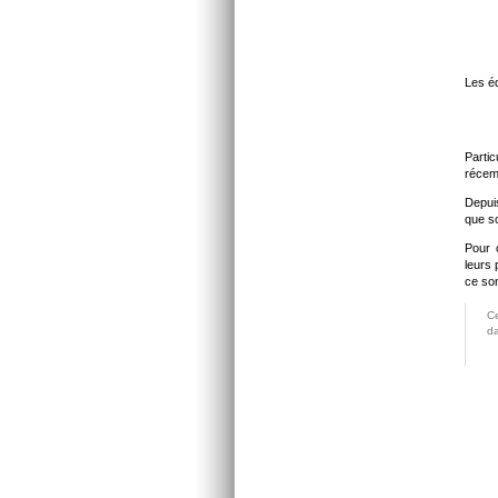
Les é
Parti
réce
Depuis
que so
Pour 
leurs 
ce son
Ce
d