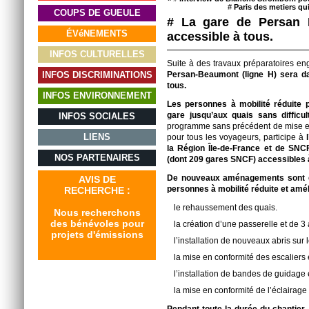
#
Paris des metiers qu
COUPS DE GUEULE
# La gare de Persan 
ÉVéNEMENTS
accessible à tous.
INFOS CULTURELLES
Suite à des travaux préparatoires en
INFOS DISCRIMINATIONS
Persan-Beaumont (ligne H) sera d
tous.
INFOS ENVIRONNEMENT
Les personnes à mobilité réduite 
gare jusqu’aux quais sans difficu
INFOS SOCIALES
programme sans précédent de mise en 
LIENS
pour tous les voyageurs, participe à
l
la Région Île-de-France et de SN
NOS PARTENAIRES
(dont 209 gares SNCF)
accessibles à
De nouveaux aménagements sont eff
AVIS DE
personnes à mobilité réduite et améli
RECHERCHE :
le rehaussement des quais.
Nous recherchons
des bénévoles pour
la création d’une passerelle et de 3
projets d'émissions
l’installation de nouveaux abris sur 
la mise en conformité des escaliers 
l’installation de bandes de guidage e
la mise en conformité de l’éclairage 