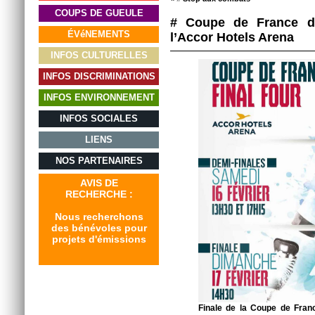
COUPS DE GUEULE
# Coupe de France d
ÉVéNEMENTS
l’Accor Hotels Arena
INFOS CULTURELLES
INFOS DISCRIMINATIONS
INFOS ENVIRONNEMENT
INFOS SOCIALES
LIENS
NOS PARTENAIRES
AVIS DE
RECHERCHE :
Nous recherchons
des bénévoles pour
projets d'émissions
Finale de la Coupe de Fran