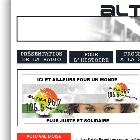
ACTU VAL D'OISE
« #
Les Fatals Picards en concert le 8 j