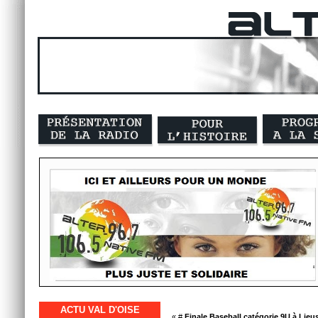
ACTU VAL D'OISE
« #
Finale Baseball catégorie 9U à Lieus