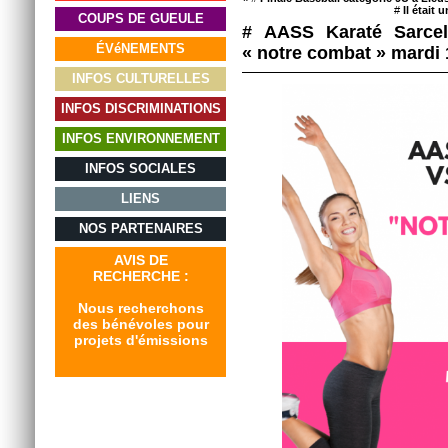
#
Il étai
COUPS DE GUEULE
# AASS Karaté Sarcel
ÉVéNEMENTS
« notre combat » mardi 
INFOS CULTURELLES
INFOS DISCRIMINATIONS
INFOS ENVIRONNEMENT
INFOS SOCIALES
LIENS
NOS PARTENAIRES
AVIS DE
RECHERCHE :
Nous recherchons
des bénévoles pour
projets d'émissions