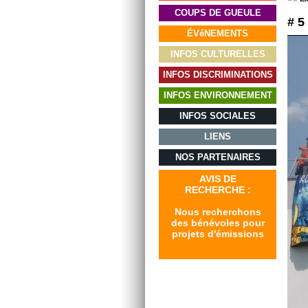
COUPS DE GUEULE
# 5
ÉVéNEMENTS
INFOS CULTURELLES
INFOS DISCRIMINATIONS
INFOS ENVIRONNEMENT
INFOS SOCIALES
LIENS
NOS PARTENAIRES
AVIS DE
RECHERCHE :
Nous recherchons
des bénévoles pour
projets d'émissions