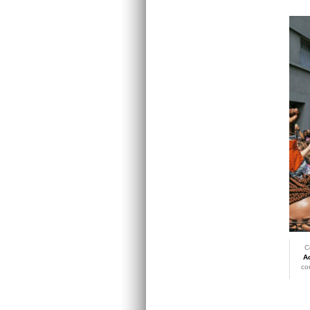
C
Ac
co