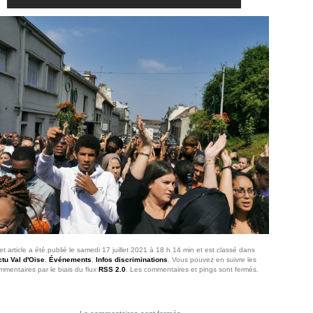
et article a été publié le samedi 17 juillet 2021 à 18 h 14 min et est classé dans
tu Val d'Oise
,
Événements
,
Infos discriminations
. Vous pouvez en suivre les
mmentaires par le biais du flux
RSS 2.0
. Les commentaires et pings sont fermés.