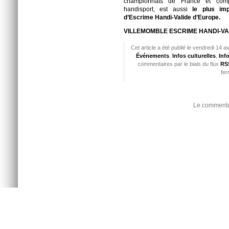
championnats de France et comp
handisport, est aussi
le plus imp
d’Escrime Handi-Valide d’Europe.
VILLEMOMBLE ESCRIME HANDI-VA
Cet article a été publié le vendredi 14 a
Événements
,
Infos culturelles
,
Inf
commentaires par le biais du flux
RSS
fer
Le commentai