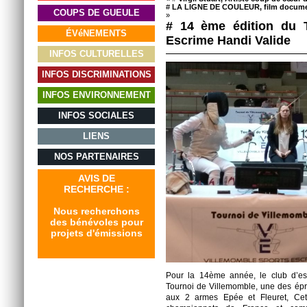
#
LA LIGNE DE COULEUR, film documenta
COUPS DE GUEULE
»
# 14 ème édition du 
ÉVéNEMENTS
Escrime Handi Valide
INFOS CULTURELLES
INFOS DISCRIMINATIONS
INFOS ENVIRONNEMENT
INFOS SOCIALES
LIENS
NOS PARTENAIRES
AVIS DE
RECHERCHE :
Nous recherchons
des bénévoles pour
projets d'émissions
Pour la 14ème année, le club d’es
Tournoi de Villemomble, une des épr
aux 2 armes Epée et Fleuret, Cette