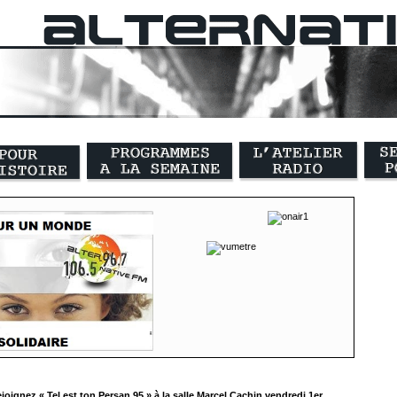
joignez « Tel est ton Persan 95 » à la salle Marcel Cachin vendredi 1er