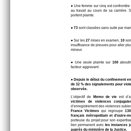
● Une femme sur cinq est confrontée 
au travail au cours de sa carrière. 
portent plainte.
●
73
sont classées sans suite par ma
● Sur les
27
mises en examen,
10
son
insuffisance de preuves pour aller plu
mineur.
● Une seule plainte sur
100
aboutir
facteur aggravant.
●
Depuis le début du confinement e
de 32 % des signalements pour viol
observée.
L’objectif de
Memo de vie
est d’a
victimes de violences conjugale
d’enregistrement des violences subie
France Victimes
qui regroupe
130 
français métropolitain et d’outre-m
porteuse du projet pour son expertis
lien permanent avec
les instances ju
auprès du ministère de la Justice.