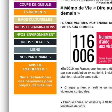
#
Horaires d
COUPS DE GUEULE
# Mémo de Vie « Dire au
ÉVéNEMENTS
demain »
INFOS CULTURELLES
FRANCE VICTIMES PARTENAIRE D
INFOS DISCRIMINATIONS
FAITES AUX FEMMES »
INFOS ENVIRONNEMENT
INFOS SOCIALES
LIENS
NOS PARTENAIRES
AVIS DE
RECHERCHE :
●En 2019, en France, une femme a ét
par son conjoint ou ex-conjoint. 1 vi
Nous recherchons
plainte… classée sans suite.
des bénévoles pour
projets d'émissions
● Chaque année, on estime en 
violences conjugales.
● Chaque année, on estime que
94 0
tentatives de viols.