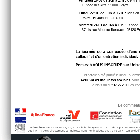
Vendredi 19/01 de 10h à 17h :
Centre 
1 Place des Arts, 95000 Cergy
Lundi 22/01 de 10h à 17H
: Mission
95260, Beaumont-sur-Oise
Mercredi 24/01
de 16h à 19h
: Espace 
37 bis rue Maurice Berteaux, 95120 E
La journée
sera composée d’une sé
collectif et d’un entretien individuel.
Pensez à VOUS INSCRIRE sur
Unisc
Cet article a été publié le lundi 15 jan
Actu Val d'Oise
,
Infos sociales
. Vous
le biais du flux
RSS 2.0
. Les co
Le commentai