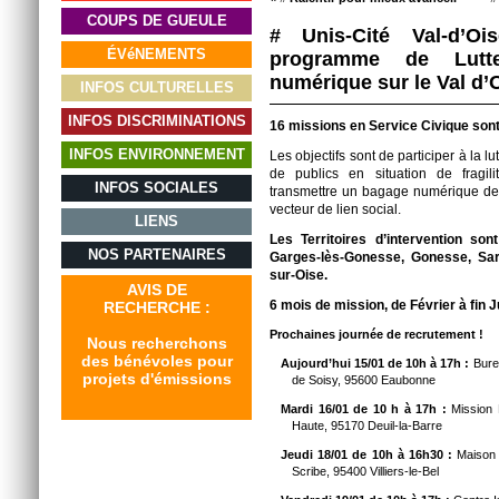
COUPS DE GUEULE
# Unis-Cité Val-d’O
ÉVéNEMENTS
programme de Lutte
numérique sur le Val d’
INFOS CULTURELLES
INFOS DISCRIMINATIONS
16 missions en Service Civique sont 
INFOS ENVIRONNEMENT
Les objectifs sont de participer à la l
de publics en situation de fragili
INFOS SOCIALES
transmettre un bagage numérique de 
vecteur de lien social.
LIENS
Les Territoires d’intervention so
NOS PARTENAIRES
Garges-lès-Gonesse, Gonesse, Sarce
sur-Oise.
AVIS DE
6 mois de mission, de Février à fin J
RECHERCHE :
Prochaines journée de recrutement !
Nous recherchons
des bénévoles pour
Aujourd’hui 15/01 de 10h à 17h :
Bure
projets d'émissions
de Soisy, 95600 Eaubonne
Mardi 16/01 de 10 h à 17h :
Mission L
Haute, 95170 Deuil-la-Barre
Jeudi 18/01 de 10h à 16h30 :
Maison d
Scribe, 95400 Villiers-le-Bel