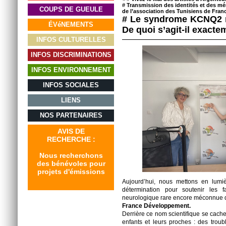
#
Transmission des identités et des m
COUPS DE GUEULE
de l’association des Tunisiens de Fran
# Le syndrome KCNQ2 r
ÉVéNEMENTS
De quoi s’agit-il exacte
INFOS CULTURELLES
INFOS DISCRIMINATIONS
INFOS ENVIRONNEMENT
INFOS SOCIALES
LIENS
NOS PARTENAIRES
AVIS DE
RECHERCHE :
Nous recherchons
des bénévoles pour
projets d'émissions
Aujourd’hui, nous mettons en lumi
détermination pour soutenir les 
neurologique rare encore méconnue d
France Développement.
Derrière ce nom scientifique se cache
enfants et leurs proches : des trou