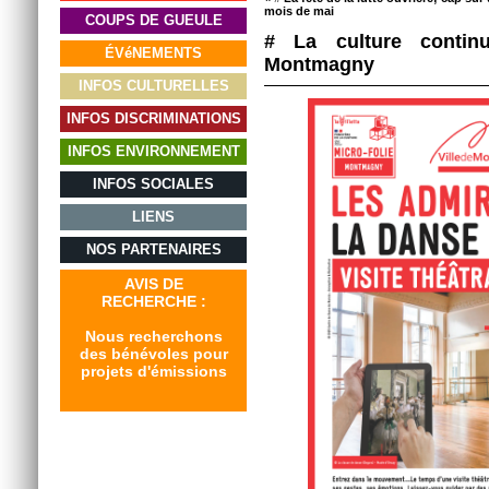
mois de mai
COUPS DE GUEULE
# La culture contin
ÉVéNEMENTS
Montmagny
INFOS CULTURELLES
INFOS DISCRIMINATIONS
INFOS ENVIRONNEMENT
INFOS SOCIALES
LIENS
NOS PARTENAIRES
AVIS DE
RECHERCHE :
Nous recherchons
des bénévoles pour
projets d'émissions